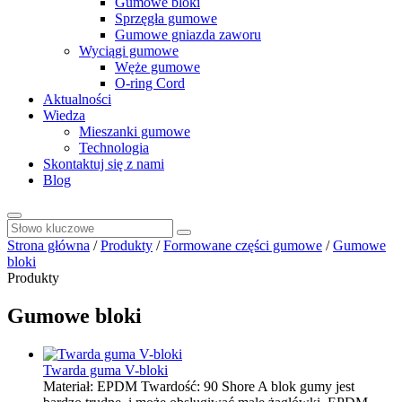
Gumowe bloki
Sprzęgła gumowe
Gumowe gniazda zaworu
Wyciągi gumowe
Węże gumowe
O-ring Cord
Aktualności
Wiedza
Mieszanki gumowe
Technologia
Skontaktuj się z nami
Blog
Strona główna
/
Produkty
/
Formowane części gumowe
/
Gumowe
bloki
Produkty
Gumowe bloki
Twarda guma V-bloki
Materiał: EPDM Twardość: 90 Shore A blok gumy jest