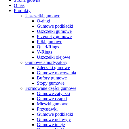
Strona główna
O nas
Produkty
Uszczelki gumowe
O-ringi
Gumowe podkładki
Uszczelki gumowe
Przepusty gumowe
Piłki gumowe
Quad-Rings
V-Rings
Uszczelki olejowe
Gumowe amortyzatory
Zderzaki gumowe
Gumowe mocowania
Bufory gumowe
Stopy gumowe
Formowane części gumowe
Gumowe zatyczki
Gumowe czapki
Mieszki gumowe
Przyssawki
Gumowe podkładki
Gumowe uchwyty
Gumowe tuleje