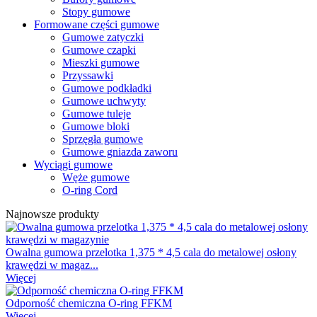
Stopy gumowe
Formowane części gumowe
Gumowe zatyczki
Gumowe czapki
Mieszki gumowe
Przyssawki
Gumowe podkładki
Gumowe uchwyty
Gumowe tuleje
Gumowe bloki
Sprzęgła gumowe
Gumowe gniazda zaworu
Wyciągi gumowe
Węże gumowe
O-ring Cord
Najnowsze produkty
Owalna gumowa przelotka 1,375 * 4,5 cala do metalowej osłony
krawędzi w magaz...
Więcej
Odporność chemiczna O-ring FFKM
Więcej