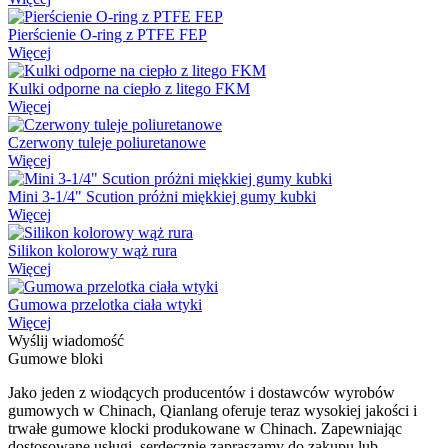
Pierścienie O-ring z PTFE FEP
Więcej
Kulki odporne na ciepło z litego FKM
Więcej
Czerwony tuleje poliuretanowe
Więcej
Mini 3-1/4" Scution próżni miękkiej gumy kubki
Więcej
Silikon kolorowy wąż rura
Więcej
Gumowa przelotka ciała wtyki
Więcej
Wyślij wiadomość
Gumowe bloki
Jako jeden z wiodących producentów i dostawców wyrobów
gumowych w Chinach, Qianlang oferuje teraz wysokiej jakości i
trwałe gumowe klocki produkowane w Chinach.
Zapewniając
dostosowane usługi, serdecznie zapraszamy do zakupu lub