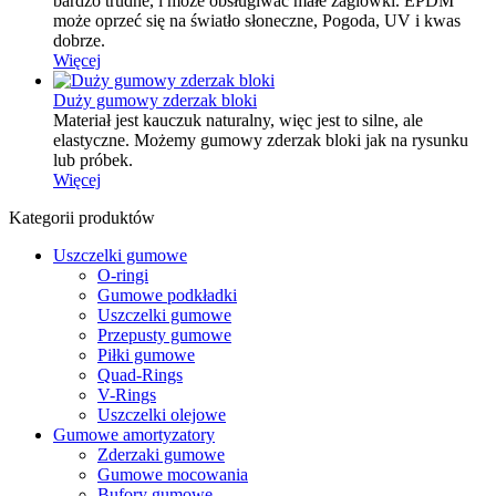
bardzo trudne, i może obsługiwać małe żaglówki. EPDM
może oprzeć się na światło słoneczne, Pogoda, UV i kwas
dobrze.
Więcej
Duży gumowy zderzak bloki
Materiał jest kauczuk naturalny, więc jest to silne, ale
elastyczne. Możemy gumowy zderzak bloki jak na rysunku
lub próbek.
Więcej
Kategorii produktów
Uszczelki gumowe
O-ringi
Gumowe podkładki
Uszczelki gumowe
Przepusty gumowe
Piłki gumowe
Quad-Rings
V-Rings
Uszczelki olejowe
Gumowe amortyzatory
Zderzaki gumowe
Gumowe mocowania
Bufory gumowe